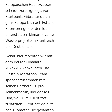
Europäis­chen Haupt­wasser­
schei­de zurück­gelegt, vom
Start­punkt Gibral­tar durch
ganz Europa bis nach Est­land.
Spon­soren­gelder der Tour
unter­stützten kli­marel­e­vante
Wasser­pro­jek­te in Frankre­ich
und Deutsch­land.
Genau hier möcht­en wir mit
dem Beur­er Kli­malauf
2024/2025 anknüpfen. Das
Ein­stein-Marathon-Team
spendet zusam­men mit
seinen Part­nern 1 € pro
Teilnehmer/in, und der ASC
Ulm/Neu-Ulm ‘011 stiftet
zusät­zlich 1 Cent pro gelaufe­
nen Kilo­me­ter. Die gesamten