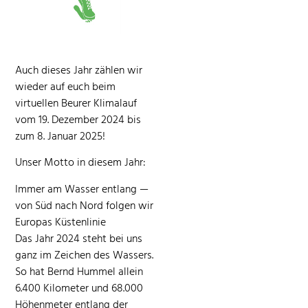
Auch dieses Jahr zählen wir
wieder auf euch beim
virtuellen Beur­er Kli­malauf
vom 19. Dezem­ber 2024 bis
zum 8. Jan­u­ar 2025!
Unser Mot­to in diesem Jahr:
Immer am Wass­er ent­lang —
von Süd nach Nord fol­gen wir
Europas Küsten­lin­ie
Das Jahr 2024 ste­ht bei uns
ganz im Zeichen des Wassers.
So hat Bernd Hum­mel allein
6.400 Kilo­me­ter und 68.000
Höhen­meter ent­lang der