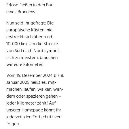
Erlöse fließen in den Bau
eines Brun­nens.
Nun seid ihr gefragt: Die
europäis­che Küsten­lin­ie
erstreckt sich über rund
112.000 km. Um die Strecke
von Süd nach Nord sym­bol­
isch zu meis­tern, brauchen
wir eure Kilo­me­ter!
Vom 19. Dezem­ber 2024 bis 8.
Jan­u­ar 2025 heißt es: mit­
machen, laufen, walken, wan­
dern oder spazieren gehen –
jed­er Kilo­me­ter zählt! Auf
unser­er Home­page kön­nt ihr
jed­erzeit den Fortschritt ver­
fol­gen.