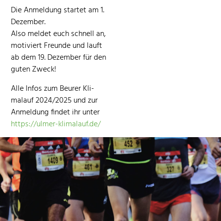
Die Anmel­dung startet am 1.
Dezem­ber.
Also meldet euch schnell an,
motiviert Fre­unde und lauft
ab dem 19. Dezem­ber für den
guten Zweck!
Alle Infos zum Beur­er Kli­
malauf 2024/2025 und zur
Anmel­dung find­et ihr unter
https://ulmer-klimalauf.de/